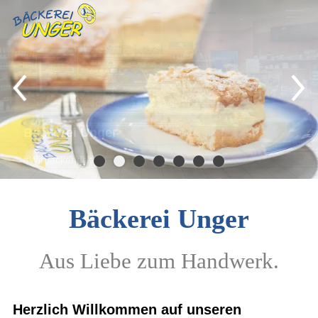
Unsere Backstube
Märkte
Unsere süße Seite
Bienenstich
Backwaren
Bäckerei Unger
Aus Liebe zum Handwerk.
Herzlich Willkommen auf unseren